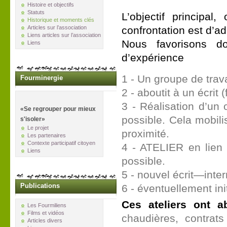
Histoire et objectifs
Statuts
L’objectif principa
Historique et moments clés
Articles sur l’association
confrontation est d’ad
Liens articles sur l’association
Nous favorisons do
Liens
d’expérience
1 - Un groupe de trava
Fourminergie
2 - aboutit à un écrit (
3 - Réalisation d’un 
«Se regrouper pour mieux
possible. Cela mobili
s'isoler»
Le projet
proximité.
Les partenaires
Contexte participatif citoyen
4 - ATELIER en lien
Liens
possible.
5 - nouvel écrit—inter
Publications
6 - éventuellement ini
Ces ateliers ont a
Les Fourmiliens
Films et vidéos
chaudières, contrats 
Articles divers