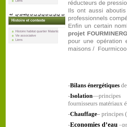
Liens
réducteurs de pressio
Ils ont aussi about
professionnels compé
Histoire et contexte
Enfin un certain nomb
Histoire habitat quartier Malartic
projet FOURMINERG
Vie associative
pour une opération 
Liens
maisons / Fourmicoop
-
Bilans énergétiques
de
-
Isolation
—principes
(O
fournisseurs matériaux 
-
Chauffage
–
principes
(
Economies d’eau
-
–pr