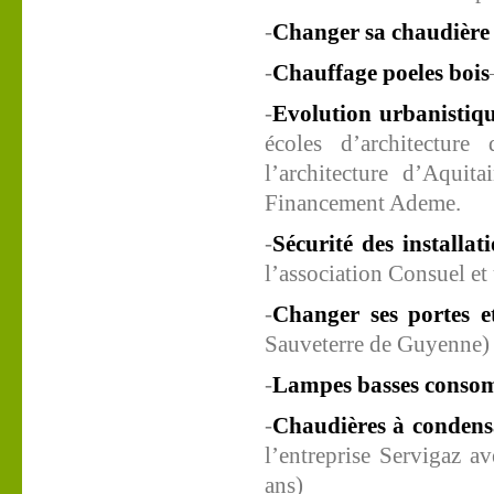
-
Changer sa
chaudière
-
Chauffage poeles bois
-
Evolution urbanistiq
écoles d’architectur
l’architecture d’Aqui
Financement Ademe.
-
Sécurité des installat
l’association Consuel et 
-
Changer ses portes
e
Sauveterre de Guyenne)
-
Lampes basses conso
-
C
haudières à condens
l’entreprise Servigaz a
ans)